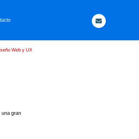
tacto
Contacta
con
nosotros
iseño Web y UX
e una gran