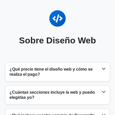
Sobre Diseño Web
¿Qué precio tiene el diseño web y cómo se
realiza el pago?
Ofrecemos dos modalidades principales adaptadas
¿Cuántas secciones incluye la web y puedo
a tu presupuesto:
elegirlas yo?
Diseño Web Express (Plantillas):
Desde 400 € +
El paquete estándar incluye de 4 a 5 secciones
IVA.